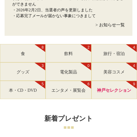
ができません
・2026年2月2日、当選者の声を更新しました
・応募完了メールが届かない事象につきまして
> お知らせ一覧
8
2
4
食
飲料
旅行・宿泊
3
0
4
グッズ
電化製品
美容コスメ
5
6
9
本・CD・DVD
エンタメ・展覧会
神戸セレクション
新着プレゼント