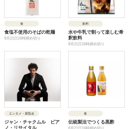
食
飲料
食塩不使用のそばの乾麺
水や牛乳で割って楽しむ希
釈飲料
8月21日16時締め切り
8月21日16時締め切り
エンタメ・展覧会
食
ジャン・チャクムル ピア
伝統製法でつくる黒酢
ノ・リサイタル
8月21日16時締め切り