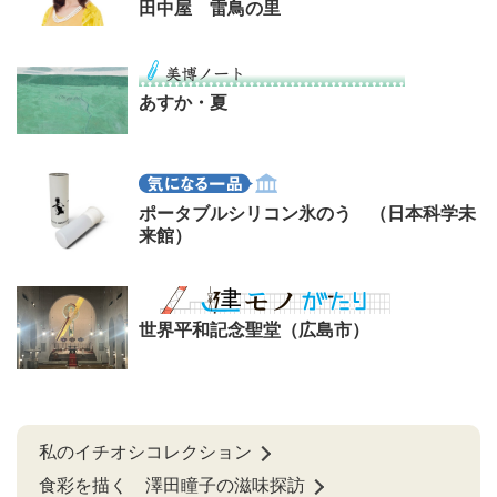
田中屋 雷鳥の里
あすか・夏
ポータブルシリコン氷のう （日本科学未
来館）
世界平和記念聖堂（広島市）
私のイチオシコレクション
食彩を描く 澤田瞳子の滋味探訪