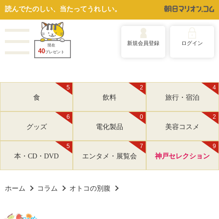
読んでたのしい、当たってうれしい。
新規会員登録
ログイン
現在
40
プレゼント
5
2
4
食
飲料
旅行・宿泊
6
0
2
グッズ
電化製品
美容コスメ
5
7
9
本・CD・DVD
エンタメ・展覧会
神戸セレクション
ホーム
コラム
オトコの別腹