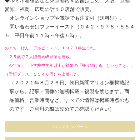
◆ルミネ新宿店など東京都内４店舗はじめ、大阪、京都、
愛知、福岡、広島の計１０店舗で販売。
オンラインショップや電話でも注文可（送料別）。
問い合わせはファーイースト（０４２・９７８・５５４
５、平日午前１１時～午後５時）。
のぐち・けん アルピニスト。１９７３年生まれ。
２５歳で７大陸最高峰登頂を達成。
今年５月、小学校中学年以上が対象の「登り続ける、ということ。」
（学研プラス、１５４０円）を出版した。
（２０２１年８月２６日、朝日新聞マリオン欄掲載記
事から。記事・画像の無断転載・複製を禁じます。商
品価格、営業時間など、すべての情報は掲載時点のも
のです。ご利用の際は改めてご確認ください）
バックナンバーへ