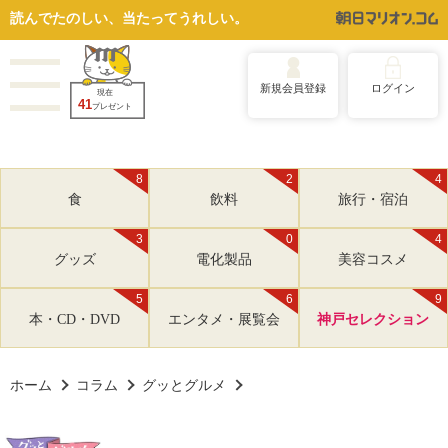
読んでたのしい、当たってうれしい。
新規会員登録
ログイン
現在
41
プレゼント
8
2
4
食
飲料
旅行・宿泊
3
0
4
グッズ
電化製品
美容コスメ
5
6
9
本・CD・DVD
エンタメ・展覧会
神戸セレクション
ホーム
コラム
グッとグルメ