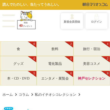
読んでたのしい、当たってうれしい。
新規会員登録
ログイン
現在
40
プレゼント
6
2
4
食
飲料
旅行・宿泊
6
0
2
グッズ
電化製品
美容コスメ
5
6
9
本・CD・DVD
エンタメ・展覧会
神戸セレクション
ホーム
コラム
私のイチオシコレクション