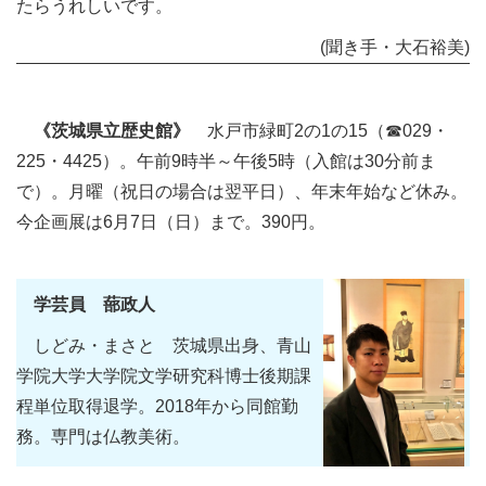
たらうれしいです。
(聞き手・大石裕美)
《茨城県立歴史館》
水戸市緑町2の1の15（☎029・
225・4425）。午前9時半～午後5時（入館は30分前ま
で）。月曜（祝日の場合は翌平日）、年末年始など休み。
今企画展は6月7日（日）まで。390円。
学芸員 蔀政人
しどみ・まさと 茨城県出身、青山
学院大学大学院文学研究科博士後期課
程単位取得退学。2018年から同館勤
務。専門は仏教美術。