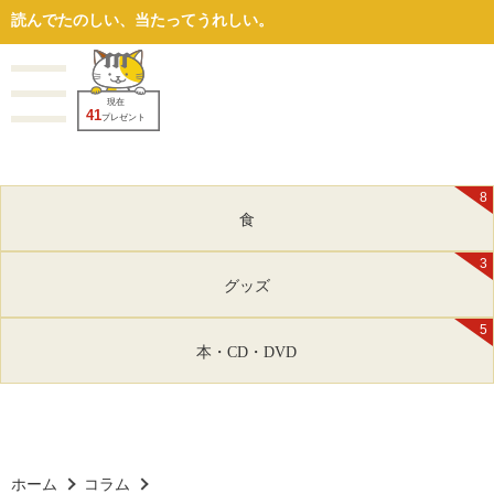
読んでたのしい、当たってうれしい。
現在
41
プレゼント
8
食
3
グッズ
5
本・CD・DVD
ホーム
コラム