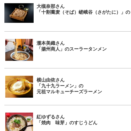
大槻奈那さん
「十割蕎麦（そば）嵯峨谷（さがたに）」の
瀧本美織さん
「揚州商人」のスーラータンメン
横山由依さん
「九十九ラーメン」の
元祖マルキューチーズラーメン
紅ゆずるさん
「焼肉 味芽」のすじうどん