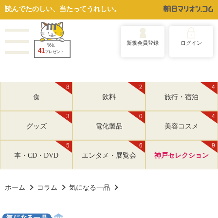
読んでたのしい、当たってうれしい。
新規会員登録
ログイン
現在
41
プレゼント
8
2
4
食
飲料
旅行・宿泊
3
0
4
グッズ
電化製品
美容コスメ
5
6
9
本・CD・DVD
エンタメ・展覧会
神戸セレクション
ホーム
コラム
気になる一品