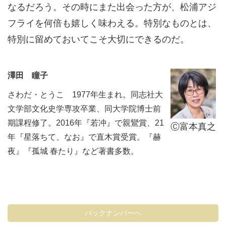
なるだろう。その時にまた出会った方が、松浦アジ
フライを何倍も嬉しく味わえる。特別なものとは、
特別に留めておいてこそ大切にできるのだ。
澤
田 瞳子
さわだ・とうこ 1977年生まれ。同志社大
文学部文化史学専攻卒業、同大学院博士前
期課程修了。2016年『若冲』で親鸞賞、21
Ⓒ富本真之
年『星落ちて、なお』で直木賞受賞。『赫
夜』『孤城 春たり』など著書多数。
バックナンバーへ