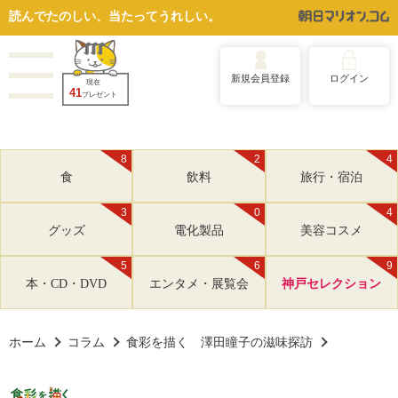
読んでたのしい、当たってうれしい。
新規会員登録
ログイン
現在
41
プレゼント
8
2
4
食
飲料
旅行・宿泊
3
0
4
グッズ
電化製品
美容コスメ
5
6
9
本・CD・DVD
エンタメ・展覧会
神戸セレクション
ホーム
コラム
食彩を描く 澤田瞳子の滋味探訪