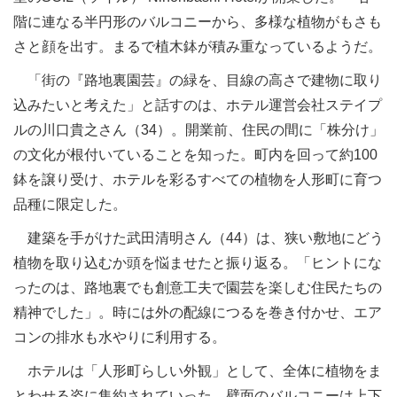
階に連なる半円形のバルコニーから、多様な植物がもさも
さと顔を出す。まるで植木鉢が積み重なっているようだ。
「街の『路地裏園芸』の緑を、目線の高さで建物に取り
込みたいと考えた」と話すのは、ホテル運営会社ステイプ
ルの川口貴之さん（34）。開業前、住民の間に「株分け」
の文化が根付いていることを知った。町内を回って約100
鉢を譲り受け、ホテルを彩るすべての植物を人形町に育つ
品種に限定した。
建築を手がけた武田清明さん（44）は、狭い敷地にどう
植物を取り込むか頭を悩ませたと振り返る。「ヒントにな
ったのは、路地裏でも創意工夫で園芸を楽しむ住民たちの
精神でした」。時には外の配線につるを巻き付かせ、エア
コンの排水も水やりに利用する。
ホテルは「人形町らしい外観」として、全体に植物をま
とわせる姿に集約されていった。壁面のバルコニーは上下