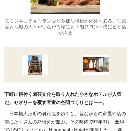
モミジやコチョウランなど多様な植物が内外を彩る。宿泊
者と地域の人々がつながる場にと１階フロント横にピザ店
が入る
下町に根付く園芸文化を取り入れた小さなホテルが人気
だ。セオリーを覆す客室の空間づくりとはーー。
日本橋人形町の裏路地を歩くと、昔ながらの家屋や店の
前にたくさんの鉢植えが並ぶ。その町内で昨年9月、全14
室のSOIL（ソイル） Nihonbashi Hotelが開業した。 各