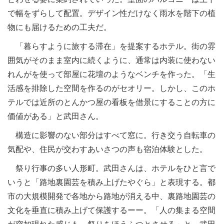
で幅をずらして配置。デザイン性だけなく雨水を階下の植
物にも届けるための工夫だ。
「暮らすように旅する滞在」を提案するホテル。街の雰
囲気がそのまま室内に続くように、通常は内装に使わない
れんがを使って部屋に花壇のようなベンチを作った。「生
活感を排除した空間を作るのがセオリー。しかし、このホ
テルでは近所のとんかつ屋の看板を借景にすることの方に
価値がある」と武田さん。
構造に影響のない部分はすべて窓に。行き交う自転車の
気配や、住民が交わすあいさつの声も宿泊体験とした。
祭り行事の多い人形町。武田さんは、ホテルをひと言で
いうと「路地裏園芸を積み上げたやぐら」と表現する。都
市の大規模開発で各地から路地が消える中、裏路地園芸の
文化を垂直に積み上げて保護するーー。「人の集まる空間