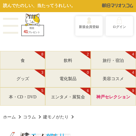
読んでたのしい、当たってうれしい。
新規会員登録
ログイン
現在
41
プレゼント
8
2
4
食
飲料
旅行・宿泊
3
0
4
グッズ
電化製品
美容コスメ
5
6
9
本・CD・DVD
エンタメ・展覧会
神戸セレクション
ホーム
コラム
建モノがたり