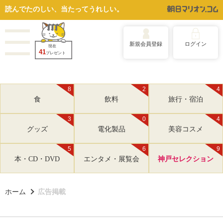
読んでたのしい、当たってうれしい。
新規会員登録
ログイン
現在
41
プレゼント
8
2
4
食
飲料
旅行・宿泊
3
0
4
グッズ
電化製品
美容コスメ
5
6
9
本・CD・DVD
エンタメ・展覧会
神戸セレクション
ホーム
広告掲載