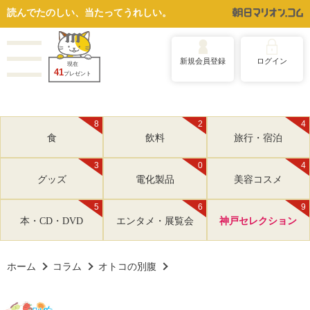
読んでたのしい、当たってうれしい。
新規会員登録
ログイン
現在
41
プレゼント
8
2
4
食
飲料
旅行・宿泊
3
0
4
グッズ
電化製品
美容コスメ
5
6
9
本・CD・DVD
エンタメ・展覧会
神戸セレクション
ホーム
コラム
オトコの別腹