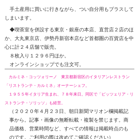
手土産用に買いに行きながら、つい自分用もプラスして
しまいます。
◆喫茶室を併設する東京・銀座の本店、直営店２店のほ
か、大丸東京店、伊勢丹新宿本店など首都圏の百貨店を中
心に計２４店舗で販売。
８枚入り１２９６円ほか。
オンラインショップでも注文可。
カルミネ・コッツォリーノ 東京都新宿区のイタリアンレストラン
「リストランテ・カルミネ」オーナーシェフ。
１９５５年イタリア生まれ、７８年来日。同区で「ピッツェリア・リ
ストランテ・ソリッソ」も経営。
（２０２０年４月２３日、朝日新聞マリオン欄掲載記
事から。記事・画像の無断転載・複製を禁じます。商
品価格、営業時間など、すべての情報は掲載時点のも
のです。ご利用の際は改めてご確認ください）