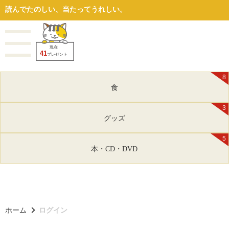
読んでたのしい、当たってうれしい。
現在
41
プレゼント
8
食
3
グッズ
5
本・CD・DVD
ホーム
ログイン