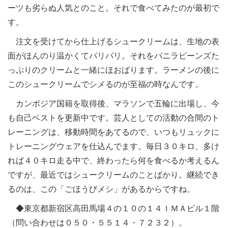
ーツも劣らぬ人気とのこと。それで食べてみたのが最初で
す。
注文を受けてから仕上げるシュークリームは、生地の表
面がほんのり温かくてパリパリ。それをバニラビーンズた
っぷりのクリームと一緒にほおばります。ラーメンの後に
このシュークリームでシメるのが至福の時なんです。
カンボジア国籍を取得後、マラソンで五輪に出場し、今
も自己ベストを更新中です。芸人としての活動の合間のト
レーニングは、移動時間をあてるので、いつもリュックに
トレーニングウェアを仕込んでます。毎日３０キロ、多け
れば４０キロ走る中で、終わったら何を食べるか考えるん
ですが、最近ではシュークリームのことばかり。継続でき
るのは、この「ごほうびメシ」があるからですね。
◆東京都新宿区高田馬場４の１０の１４ＩＭＡビル１階
（問い合わせは０５０・５５１４・７２３２）。