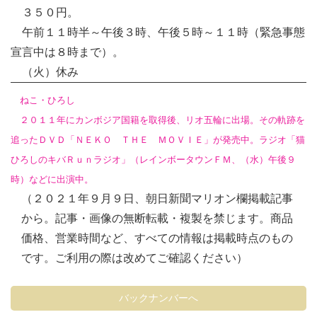
３５０円。
午前１１時半～午後３時、午後５時～１１時（緊急事態
宣言中は８時まで）。
（火）休み
ねこ・ひろし
２０１１年にカンボジア国籍を取得後、リオ五輪に出場。その軌跡を
追ったＤＶＤ「ＮＥＫＯ ＴＨＥ ＭＯＶＩＥ」が発売中。ラジオ「猫
ひろしのキバＲｕｎラジオ」（レインボータウンＦＭ、（水）午後９
時）などに出演中。
（２０２１年９月９日、朝日新聞マリオン欄掲載記事
から。記事・画像の無断転載・複製を禁じます。商品
価格、営業時間など、すべての情報は掲載時点のもの
です。ご利用の際は改めてご確認ください）
バックナンバーへ