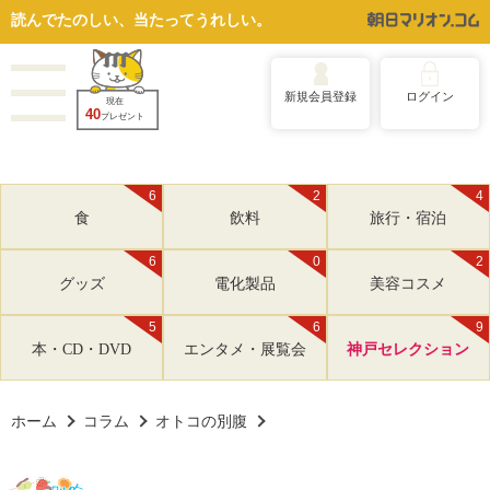
読んでたのしい、当たってうれしい。
新規会員登録
ログイン
現在
40
プレゼント
6
2
4
食
飲料
旅行・宿泊
6
0
2
グッズ
電化製品
美容コスメ
5
6
9
本・CD・DVD
エンタメ・展覧会
神戸セレクション
ホーム
コラム
オトコの別腹