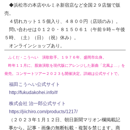
◆浜松市の本店やルミネ新宿店など全国２９店舗で販
売。
４切れカット１５個入り、４８００円（店頭のみ）。
問い合わせは０１２０・８１５０６１（午前９時～午後
５時、（土）（日）（祝）休み）。
オンラインショップあり。
ふくだ・こうへい 演歌歌手。１９７６年、盛岡市出身。
昨年１１月に、股旅演歌を現代版にアレンジした新曲「北風よ…」を
発売。コンサートツアー２０２３も開催決定。詳細は公式サイトで。
福田こうへい公式サイト
http://fukudakohei.info/#
株式会社 治一郎公式サイト
https://jiichiro.com/products/1217/
（２０２３年１月１２日、朝日新聞マリオン欄掲載記
事から。記事・画像の無断転載・複製を禁じます。商