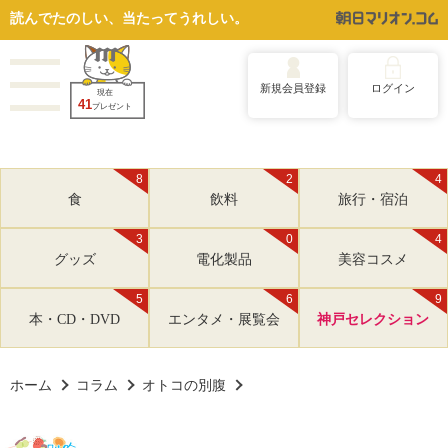
読んでたのしい、当たってうれしい。
新規会員登録
ログイン
現在
41
プレゼント
8
2
4
食
飲料
旅行・宿泊
3
0
4
グッズ
電化製品
美容コスメ
5
6
9
本・CD・DVD
エンタメ・展覧会
神戸セレクション
ホーム
コラム
オトコの別腹