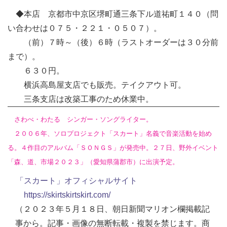
◆本店 京都市中京区堺町通三条下ル道祐町１４０（問
い合わせは０７５・２２１・０５０７）。
（前）７時～（後）６時（ラストオーダーは３０分前
まで）。
６３０円。
横浜高島屋支店でも販売。テイクアウト可。
三条支店は改築工事のため休業中。
さわべ・わたる シンガー・ソングライター。
２００６年、ソロプロジェクト「スカート」名義で音楽活動を始め
る。４作目のアルバム「ＳＯＮＧＳ」が発売中。２７日、野外イベント
「森、道、市場２０２３」（愛知県蒲郡市）に出演予定。
「スカート」オフィシャルサイト
https://skirtskirtskirt.com/
（２０２３年５月１８日、朝日新聞マリオン欄掲載記
事から。記事・画像の無断転載・複製を禁じます。商