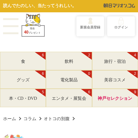
読んでたのしい、当たってうれしい。
新規会員登録
ログイン
現在
40
プレゼント
6
2
4
食
飲料
旅行・宿泊
6
0
2
グッズ
電化製品
美容コスメ
5
6
9
本・CD・DVD
エンタメ・展覧会
神戸セレクション
ホーム
コラム
オトコの別腹