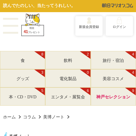
読んでたのしい、当たってうれしい。
新規会員登録
ログイン
現在
41
プレゼント
8
2
4
食
飲料
旅行・宿泊
3
0
4
グッズ
電化製品
美容コスメ
5
6
9
本・CD・DVD
エンタメ・展覧会
神戸セレクション
ホーム
コラム
美博ノート