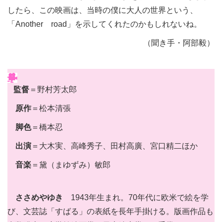
したら、この映画は、当時の僕に大人の世界という、
「Another road」を示してくれたのかもしれないね。
（聞き手・阿部毅）
監督
＝野村芳太郎
原作
＝松本清張
脚色
＝橋本忍
出演
＝大木実、高峰秀子、田村高廣、宮口精二ほか
音楽
＝黛（まゆずみ）敏郎
ささめやゆき
1943年生まれ。70年代に欧米で絵を学
び、文芸誌「すばる」の表紙を長年手掛ける。版画作品も