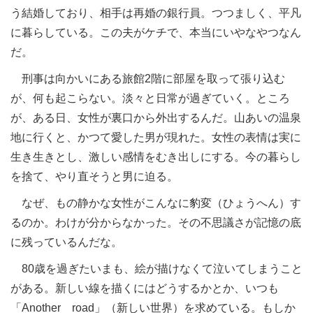
う結婚しており、相手は再婚の銀行員。つつましく、平凡
に暮らしている。この夫がケチで、本当にいやなやつなん
だ。
刑事は向かいにある旅館2階に部屋を取って張り込む
が、何も起こらない。淡々と日常が過ぎていく。ところ
が、ある日、女性が裏口から外出するんだ。山あいの温泉
地に行くと、かつて愛した男が現れた。女性の表情は実に
生き生きとし、激しい感情をむき出しにする。今の暮らし
を捨て、やり直そうと男に迫る。
なぜ、もの静かな女性がこんなに豹変（ひょうへん）す
るのか。わけが分からなかった。その不思議さが記憶の底
に残っているんだな。
80歳を過ぎたいまも、絵が描けなくて泣いてしまうこと
がある。新しい線を描くにはどうするかとか、いつも
「Another road」（新しい世界）を求めている。もしか