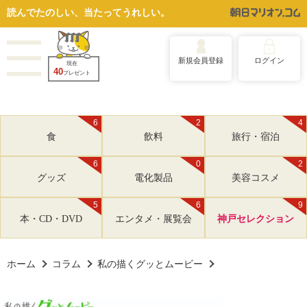
読んでたのしい、当たってうれしい。
新規会員登録
ログイン
現在
40
プレゼント
6
2
4
食
飲料
旅行・宿泊
6
0
2
グッズ
電化製品
美容コスメ
5
6
9
本・CD・DVD
エンタメ・展覧会
神戸セレクション
ホーム
コラム
私の描くグッとムービー