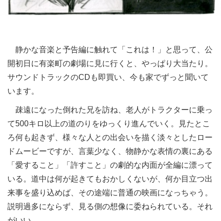
静かな音楽と予告編に触れて「これは！」と思って、公
開初日に有楽町の劇場に見に行くと、やっぱり大当たり。
サウンドトラックのCDも即買い、今も家でずっと聞いて
います。
疎遠になった倒れた兄を訪ね、老人がトラクターに乗っ
て500キロ以上の道のりをゆっくり進んでいく。見たとこ
ろ何も起きず、様々な人との出会いを描く淡々としたロー
ドムービーですが、言葉少なく、物静かな表情の裏にある
「愛すること」「許すこと」の劇的な内面が全編に漂って
いる。道中は何が起きてもおかしくないが、何か目立つ出
来事を盛り込めば、その途端に普通の映画になっちゃう。
説明過多にならず、見る側の想像に委ねられている。それ
がいい。