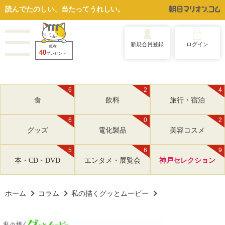
読んでたのしい、当たってうれしい。
新規会員登録
ログイン
現在
40
プレゼント
6
2
4
食
飲料
旅行・宿泊
6
0
2
グッズ
電化製品
美容コスメ
5
6
9
本・CD・DVD
エンタメ・展覧会
神戸セレクション
ホーム
コラム
私の描くグッとムービー