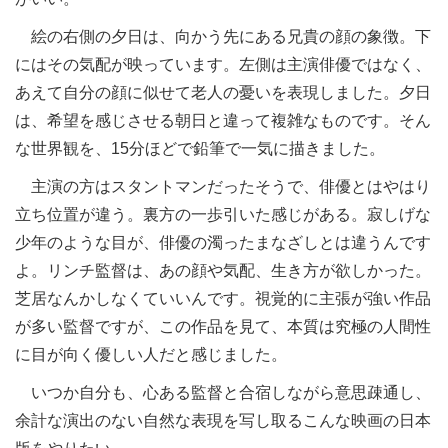
絵の右側の夕日は、向かう先にある兄貴の顔の象徴。下
にはその気配が映っています。左側は主演俳優ではなく、
あえて自分の顔に似せて老人の憂いを表現しました。夕日
は、希望を感じさせる朝日と違って複雑なものです。そん
な世界観を、15分ほどで鉛筆で一気に描きました。
主演の方はスタントマンだったそうで、俳優とはやはり
立ち位置が違う。裏方の一歩引いた感じがある。寂しげな
少年のような目が、俳優の濁ったまなざしとは違うんです
よ。リンチ監督は、あの顔や気配、生き方が欲しかった。
芝居なんかしなくていいんです。視覚的に主張が強い作品
が多い監督ですが、この作品を見て、本質は究極の人間性
に目が向く優しい人だと感じました。
いつか自分も、心ある監督と合宿しながら意思疎通し、
余計な演出のない自然な表現を写し取るこんな映画の日本