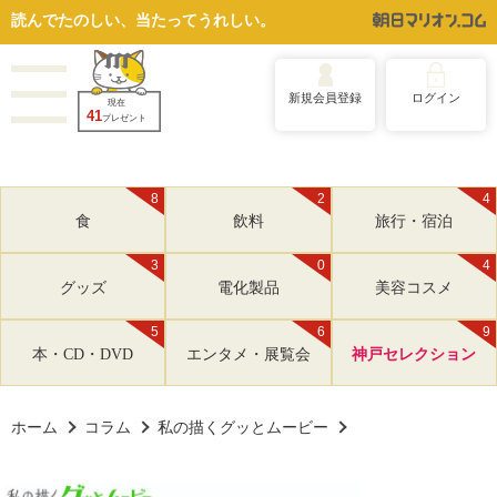
読んでたのしい、当たってうれしい。
新規会員登録
ログイン
現在
41
プレゼント
8
2
4
食
飲料
旅行・宿泊
3
0
4
グッズ
電化製品
美容コスメ
5
6
9
本・CD・DVD
エンタメ・展覧会
神戸セレクション
ホーム
コラム
私の描くグッとムービー