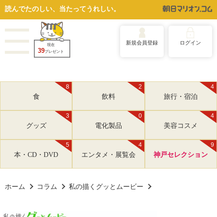
読んでたのしい、当たってうれしい。
新規会員登録
ログイン
現在
39
プレゼント
8
2
4
食
飲料
旅行・宿泊
3
0
4
グッズ
電化製品
美容コスメ
5
4
9
本・CD・DVD
エンタメ・展覧会
神戸セレクション
ホーム
コラム
私の描くグッとムービー