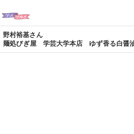
野村裕基さん
麺処びぎ屋 学芸大学本店 ゆず香る白醤