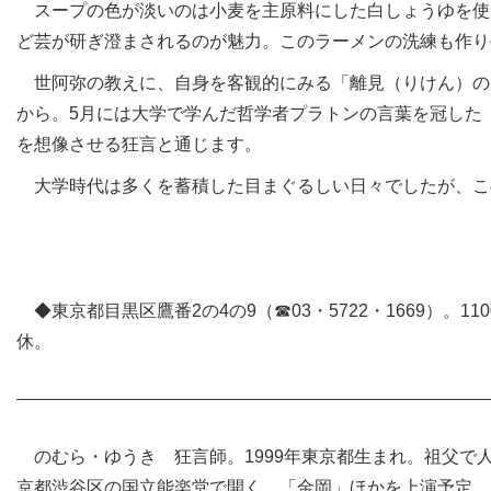
スープの色が淡いのは小麦を主原料にした白しょうゆを使っ
ど芸が研ぎ澄まされるのが魅力。このラーメンの洗練も作り
世阿弥の教えに、自身を客観的にみる「離見（りけん）の
から。5月には大学で学んだ哲学者プラトンの言葉を冠した
を想像させる狂言と通じます。
大学時代は多くを蓄積した目まぐるしい日々でしたが、こ
◆東京都目黒区鷹番2の4の9（☎03・5722・1669）。
休。
のむら・ゆうき 狂言師。1999年東京都生まれ。祖父で人
京都渋谷区の国立能楽堂で開く。「金岡」ほかを上演予定。