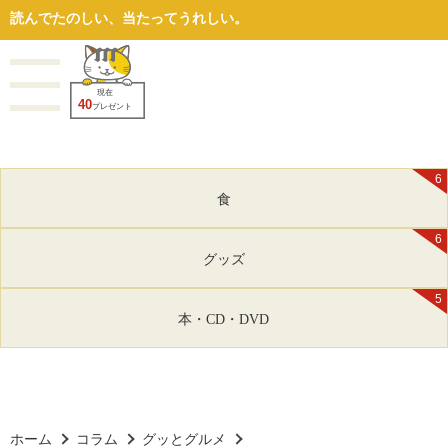
読んでたのしい、当たってうれしい。
現在
40
プレゼント
6
食
6
グッズ
5
本・CD・DVD
ホーム
コラム
グッとグルメ