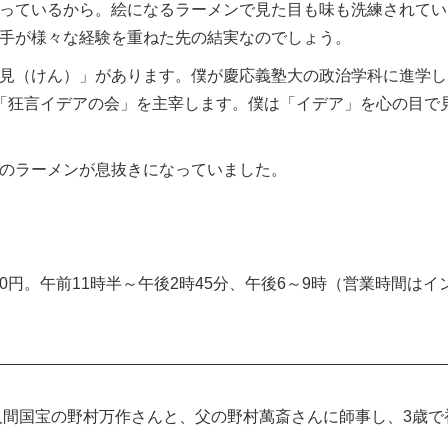
ているから。絵になるラーメンで見た目も味も洗練されてい
手が様々な経験を重ねた先の結実なのでしょう。
見（けん）」があります。僕が慶応義塾大の政治学科に進学し
「狂言イデアの会」を主宰します。僕は「イデア」を心の目で
のラーメンが息抜きになっていました。
1100円。午前11時半～午後2時45分、午後6～9時（営業時
間国宝の野村万作さんと、父の野村萬斎さんに師事し、3歳で初