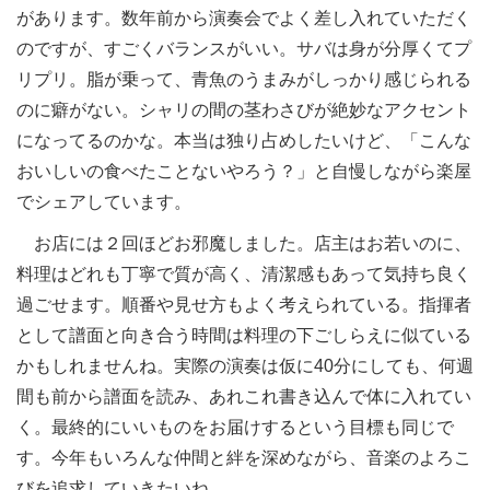
があります。数年前から演奏会でよく差し入れていただく
のですが、すごくバランスがいい。サバは身が分厚くてプ
リプリ。脂が乗って、青魚のうまみがしっかり感じられる
のに癖がない。シャリの間の茎わさびが絶妙なアクセント
になってるのかな。本当は独り占めしたいけど、「こんな
おいしいの食べたことないやろう？」と自慢しながら楽屋
でシェアしています。
お店には２回ほどお邪魔しました。店主はお若いのに、
料理はどれも丁寧で質が高く、清潔感もあって気持ち良く
過ごせます。順番や見せ方もよく考えられている。指揮者
として譜面と向き合う時間は料理の下ごしらえに似ている
かもしれませんね。実際の演奏は仮に40分にしても、何週
間も前から譜面を読み、あれこれ書き込んで体に入れてい
く。最終的にいいものをお届けするという目標も同じで
す。今年もいろんな仲間と絆を深めながら、音楽のよろこ
びを追求していきたいね。