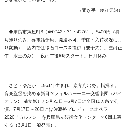
（聞き手・鈴江元治）
◆奈良市鍋屋町3（☎0742・31・4276）。5400円（持
ち帰りのみ、要電話予約、発送不可、季節・入荷状況によ
り変動）。店内では懐石コースを提供（要予約）。昼は正
午（水土のみ）、夜は午後6時スタート。日月休み。
さど・ゆたか 1961年生まれ、京都府出身。指揮者。
音楽監督を務める新日本フィルハーモニー交響楽団（バイ
オリン:三浦文彰）と5月23日～6月7日に全国10カ所で公
演。7月17日～26日には佐渡裕プロデュースオペラ
2026「カルメン」を兵庫県立芸術文化センターで8回上演
する（3月1日一般発売）。