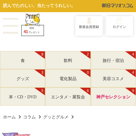
読んでたのしい、当たってうれしい。
新規会員登録
ログイン
現在
41
プレゼント
8
2
4
食
飲料
旅行・宿泊
3
0
4
グッズ
電化製品
美容コスメ
5
6
9
本・CD・DVD
エンタメ・展覧会
神戸セレクション
ホーム
コラム
グッとグルメ