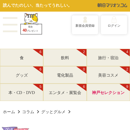
読んでたのしい、当たってうれしい。
新規会員登録
ログイン
現在
40
プレゼント
6
2
4
食
飲料
旅行・宿泊
6
0
2
グッズ
電化製品
美容コスメ
5
6
9
本・CD・DVD
エンタメ・展覧会
神戸セレクション
ホーム
コラム
グッとグルメ