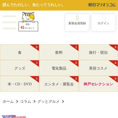
読んでたのしい、当たってうれしい。
新規会員登録
ログイン
現在
41
プレゼント
8
2
4
食
飲料
旅行・宿泊
3
0
4
グッズ
電化製品
美容コスメ
5
6
9
本・CD・DVD
エンタメ・展覧会
神戸セレクション
ホーム
コラム
グッとグルメ