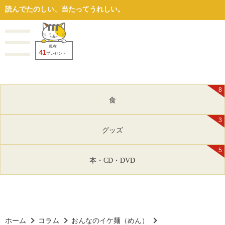
読んでたのしい、当たってうれしい。
現在
41
プレゼント
8
食
3
グッズ
5
本・CD・DVD
ホーム
コラム
おんなのイケ麺（めん）