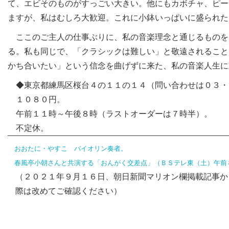
て、エビそのものがすっごい大きい。他にもカボチャ、ピー
ますが、私はむしろ大歓迎。これに小鉢いっぱいに盛られた
ここのご主人の仕事ぶりに、私の音楽理念と通じるものを
る。私も同じで、「クラシックは難しい」と敬遠されること
かち合いたい」という信念を曲げずに来た、私の音楽人生に
◆東京都練馬区桜台４の１１の１４（問い合わせは０３・
１０８０円。
午前１１時～午後８時（ラストオーダーは７時半）。
不定休。
おおたに・やすこ バイオリン奏者。
春風亭小朝さんと共演する「おんがく交差点」（ＢＳテレ東（土）午前
（２０２１年９月１６日、朝日新聞マリオン欄掲載記事か
際は改めてご確認ください）