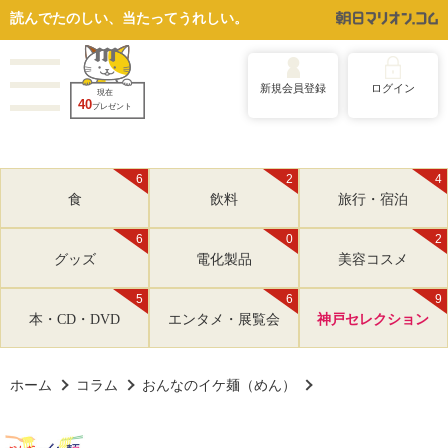
読んでたのしい、当たってうれしい。
新規会員登録
ログイン
現在
40
プレゼント
6
2
4
食
飲料
旅行・宿泊
6
0
2
グッズ
電化製品
美容コスメ
5
6
9
本・CD・DVD
エンタメ・展覧会
神戸セレクション
ホーム
コラム
おんなのイケ麺（めん）