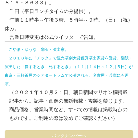
８１６・８６３３）。
千円（平日ランチタイムのみ提供）。
午前１１時半～午後３時、５時半～９時。（日）（祝）
休み。
営業日時変更は公式ツイッターで告知。
こやま・ゆうな 翻訳・演出家。
２０１８年に「チック」で読売演劇大賞優秀演出家賞を受賞。翻訳・
演出した「愛するとき 死するとき」（１１月１４日～１２月５日）が
東京・三軒茶屋のシアタートラムで公演される。名古屋・兵庫にも巡
演。
（２０２１年１０月２１日、朝日新聞マリオン欄掲載
記事から。記事・画像の無断転載・複製を禁じます。
商品価格、営業時間など、すべての情報は掲載時点の
ものです。ご利用の際は改めてご確認ください）
バックナンバーへ