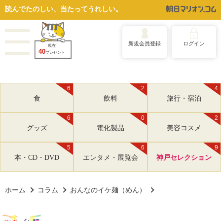
読んでたのしい、当たってうれしい。
新規会員登録
ログイン
現在
40
プレゼント
6
2
4
食
飲料
旅行・宿泊
6
0
2
グッズ
電化製品
美容コスメ
5
6
9
本・CD・DVD
エンタメ・展覧会
神戸セレクション
ホーム
コラム
おんなのイケ麺（めん）