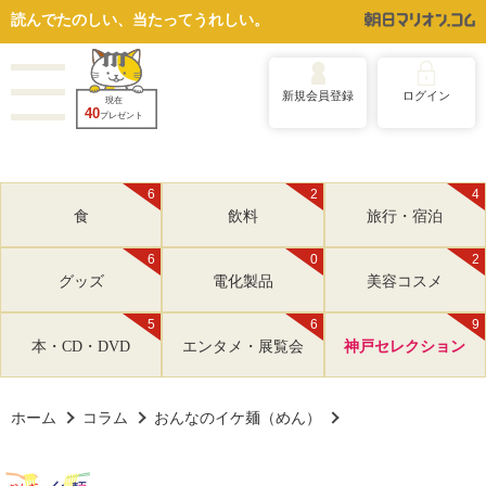
読んでたのしい、当たってうれしい。
新規会員登録
ログイン
現在
40
プレゼント
6
2
4
食
飲料
旅行・宿泊
6
0
2
グッズ
電化製品
美容コスメ
5
6
9
本・CD・DVD
エンタメ・展覧会
神戸セレクション
ホーム
コラム
おんなのイケ麺（めん）