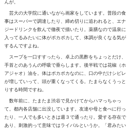
んが。
芸大の大学院に通いながら画家をしています。普段の食
事はスーパーで調達したり、締め切りに追われると、エナ
ジードリンクを飲んで徹夜で描いたり。薬膳なので温泉に
入ってるみたいに体がポカポカして、体調が良くなる気が
するんですよね。
スープを一口すすったら、卓上の黒酢をちょっとだけ、
手首とのあうんの呼吸で垂らします。後半戦では花椒（ホ
アジャオ）油を。体はポカポカなのに、口の中だけシビレ
が増していって、頭が重くなってくる。たまらなくうっと
りする時間ですね。
数年前に、たまたま渋谷で見かけてからハマっちゃっ
て。都内各店舗に出没しています。友達や母と食べに行っ
たり、一人でも多いときは週３で通ったり。愛する存在で
あり、刺激的って意味ではライバルというか。「君みたい