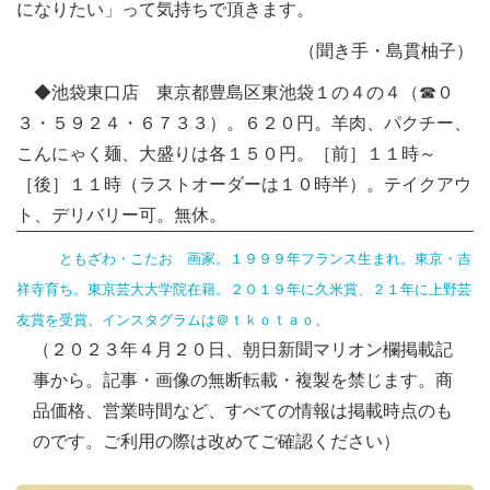
になりたい」って気持ちで頂きます。
（聞き手・島貫柚子）
◆池袋東口店 東京都豊島区東池袋１の４の４（☎０
３・５９２４・６７３３）。６２０円。羊肉、パクチー、
こんにゃく麺、大盛りは各１５０円。［前］１１時～
［後］１１時（ラストオーダーは１０時半）。テイクアウ
ト、デリバリー可。無休。
ともざわ・こたお 画家。１９９９年フランス生まれ。東京・吉
祥寺育ち。東京芸大大学院在籍。２０１９年に久米賞、２１年に上野芸
友賞を受賞。インスタグラムは＠ｔｋｏｔａｏ。
（２０２３年４月２０日、朝日新聞マリオン欄掲載記
事から。記事・画像の無断転載・複製を禁じます。商
品価格、営業時間など、すべての情報は掲載時点のも
のです。ご利用の際は改めてご確認ください）