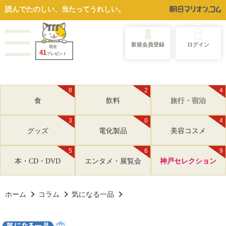
読んでたのしい、当たってうれしい。
新規会員登録
ログイン
現在
41
プレゼント
8
2
4
食
飲料
旅行・宿泊
3
0
4
グッズ
電化製品
美容コスメ
5
6
9
本・CD・DVD
エンタメ・展覧会
神戸セレクション
ホーム
コラム
気になる一品