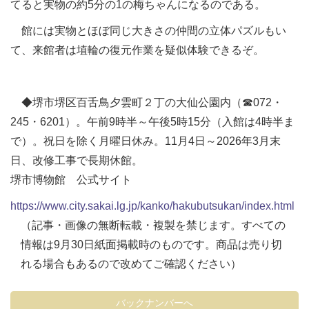
てると実物の約5分の1の梅ちゃんになるのである。
館には実物とほぼ同じ大きさの仲間の立体パズルもい
て、来館者は埴輪の復元作業を疑似体験できるぞ。
◆堺市堺区百舌鳥夕雲町２丁の大仙公園内（☎072・
245・6201）。午前9時半～午後5時15分（入館は4時半ま
で）。祝日を除く月曜日休み。11月4日～2026年3月末
日、改修工事で長期休館。
堺市博物館 公式サイト
https://www.city.sakai.lg.jp/kanko/hakubutsukan/index.html
（記事・画像の無断転載・複製を禁じます。すべての
情報は9月30日紙面掲載時のものです。商品は売り切
れる場合もあるので改めてご確認ください）
バックナンバーへ