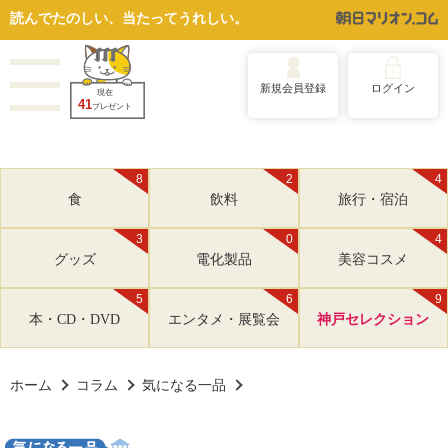
読んでたのしい、当たってうれしい。
新規会員登録
ログイン
現在
41
プレゼント
8
2
4
食
飲料
旅行・宿泊
3
0
4
グッズ
電化製品
美容コスメ
5
6
9
本・CD・DVD
エンタメ・展覧会
神戸セレクション
ホーム
コラム
気になる一品