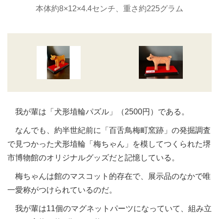
本体約8×12×4.4センチ、重さ約225グラム
我が輩は「犬形埴輪パズル」（2500円）である。
なんでも、約半世紀前に「百舌鳥梅町窯跡」の発掘調査
で見つかった犬形埴輪「梅ちゃん」を模してつくられた堺
市博物館のオリジナルグッズだと記憶している。
梅ちゃんは館のマスコット的存在で、展示品のなかで唯
一愛称がつけられているのだ。
我が輩は11個のマグネットパーツになっていて、組み立