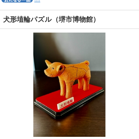
犬形埴輪パズル（堺市博物館）