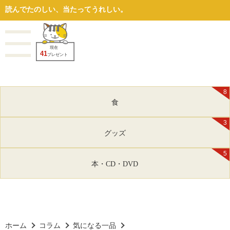
読んでたのしい、当たってうれしい。
現在
41
プレゼント
8
食
3
グッズ
5
本・CD・DVD
ホーム
コラム
気になる一品