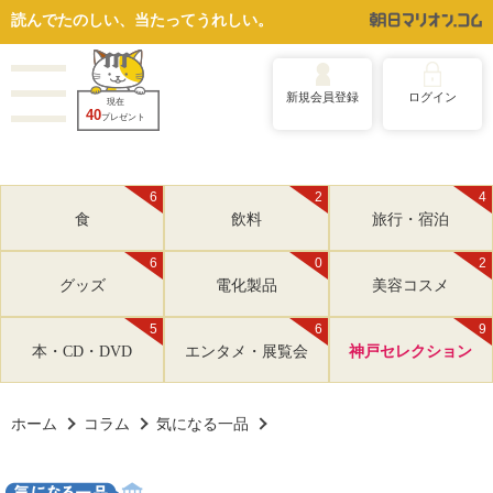
読んでたのしい、当たってうれしい。
新規会員登録
ログイン
現在
40
プレゼント
6
2
4
食
飲料
旅行・宿泊
6
0
2
グッズ
電化製品
美容コスメ
5
6
9
本・CD・DVD
エンタメ・展覧会
神戸セレクション
ホーム
コラム
気になる一品