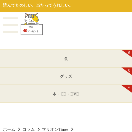
読んでたのしい、当たってうれしい。
現在
40
プレゼント
6
食
6
グッズ
5
本・CD・DVD
ホーム
コラム
マリオンTimes