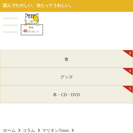
読んでたのしい、当たってうれしい。
現在
40
プレゼント
6
食
6
グッズ
5
本・CD・DVD
ホーム
コラム
マリオンTimes