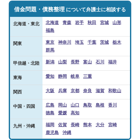
借金問題・債務整理
について弁護士に相談する
北海道
青森
岩手
秋田
宮城
山形
北海道・東北
福島
東京
神奈川
埼玉
千葉
茨城
栃木
関東
群馬
新潟
山梨
長野
富山
石川
福井
甲信越・北陸
愛知
静岡
岐阜
三重
東海
大阪
兵庫
京都
奈良
滋賀
和歌山
関西
広島
岡山
山口
鳥取
島根
香川
中国・四国
徳島
愛媛
高知
福岡
佐賀
長崎
熊本
大分
宮崎
九州・沖縄
鹿児島
沖縄