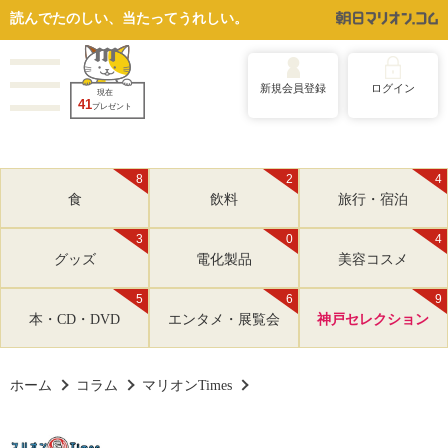
読んでたのしい、当たってうれしい。
新規会員登録
ログイン
現在
41
プレゼント
8
2
4
食
飲料
旅行・宿泊
3
0
4
グッズ
電化製品
美容コスメ
5
6
9
本・CD・DVD
エンタメ・展覧会
神戸セレクション
ホーム
コラム
マリオンTimes