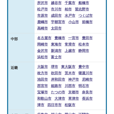
所沢市
越谷市
千葉市
船橋市
松戸市
市川市
柏市
習志野市
市原市
成田市
水戸市
つくば市
鹿嶋市
宇都宮市
小山市
前橋市
高崎市
太田市
名古屋市
豊橋市
一宮市
豊田市
中部
岡崎市
東海市
常滑市
松本市
金沢市
新潟市
上越市
静岡市
浜松市
富士市
大阪市
堺市
東大阪市
豊中市
近畿
枚方市
吹田市
茨木市
寝屋川市
池田市
岸和田市
神戸市
尼崎市
西宮市
姫路市
川西市
明石市
宝塚市
たつの市
京都市
奈良市
和歌山市
大津市
草津市
長浜市
津市
四日市市
松阪市