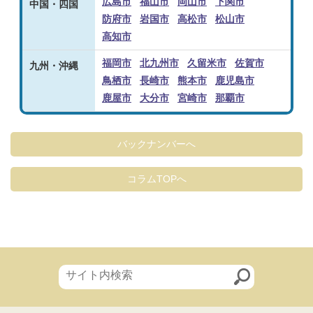
広島市
福山市
岡山市
下関市
中国・四国
防府市
岩国市
高松市
松山市
高知市
福岡市
北九州市
久留米市
佐賀市
九州・沖縄
鳥栖市
長崎市
熊本市
鹿児島市
鹿屋市
大分市
宮崎市
那覇市
バックナンバーへ
コラムTOPへ