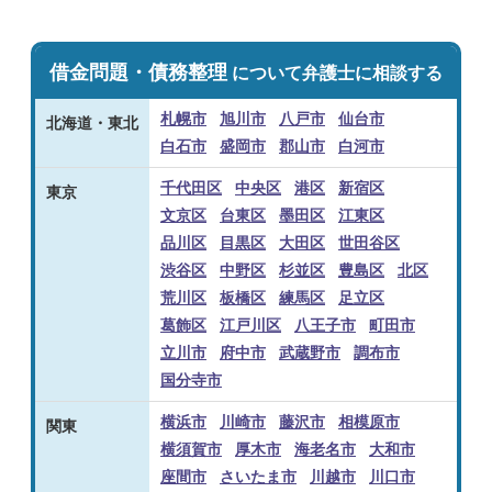
借金問題・債務整理
について弁護士に相談する
札幌市
旭川市
八戸市
仙台市
北海道・東北
白石市
盛岡市
郡山市
白河市
千代田区
中央区
港区
新宿区
東京
文京区
台東区
墨田区
江東区
品川区
目黒区
大田区
世田谷区
渋谷区
中野区
杉並区
豊島区
北区
荒川区
板橋区
練馬区
足立区
葛飾区
江戸川区
八王子市
町田市
立川市
府中市
武蔵野市
調布市
国分寺市
横浜市
川崎市
藤沢市
相模原市
関東
横須賀市
厚木市
海老名市
大和市
座間市
さいたま市
川越市
川口市