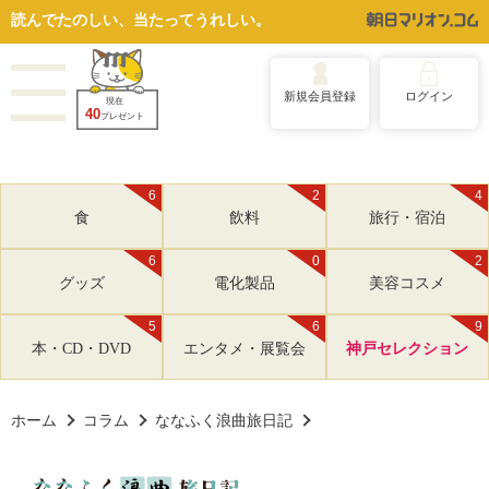
読んでたのしい、当たってうれしい。
新規会員登録
ログイン
現在
40
プレゼント
6
2
4
食
飲料
旅行・宿泊
6
0
2
グッズ
電化製品
美容コスメ
5
6
9
本・CD・DVD
エンタメ・展覧会
神戸セレクション
ホーム
コラム
ななふく浪曲旅日記