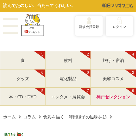
読んでたのしい、当たってうれしい。
新規会員登録
ログイン
現在
40
プレゼント
5
2
4
食
飲料
旅行・宿泊
6
0
2
グッズ
電化製品
美容コスメ
5
7
9
本・CD・DVD
エンタメ・展覧会
神戸セレクション
ホーム
コラム
食彩を描く 澤田瞳子の滋味探訪