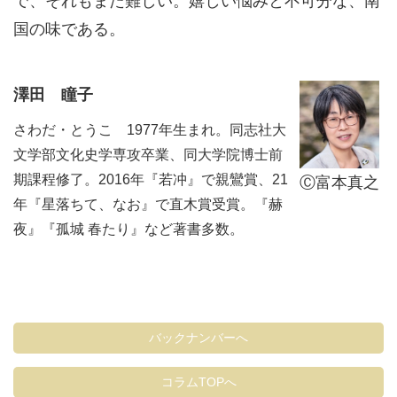
で、それもまた難しい。嬉しい悩みと不可分な、南
国の味である。
澤田 瞳子
さわだ・とうこ 1977年生まれ。同志社大
文学部文化史学専攻卒業、同大学院博士前
期課程修了。2016年『若冲』で親鸞賞、21
Ⓒ富本真之
年『星落ちて、なお』で直木賞受賞。『赫
夜』『孤城 春たり』など著書多数。
バックナンバーへ
コラムTOPへ