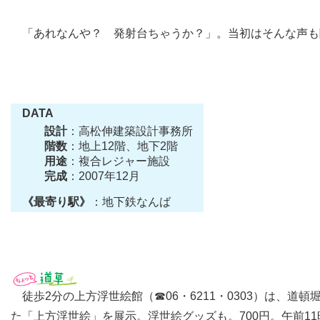
「あれなんや？ 発射台ちゃうか？」。当初はそんな声も
DATA
設計
：高松伸建築設計事務所
階数
：地上12階、地下2階
用途
：複合レジャー施設
完成
：2007年12月
《最寄り駅》
：地下鉄なんば
徒歩2分の上方浮世絵館（☎06・6211・0303）は、
た「上方浮世絵」を展示。浮世絵グッズも。700円。午前1