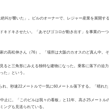
に絶叫が響いた」。ビルのオーナーで、レジャー産業を展開する
ドキドキさせたい
。「あそびゴコロが動き出す」を事業の一つ
の高松伸さん（76）。「場所は大阪のカオスのど真ん中。
見ると三角形にみえる独特な建物になった。乗客に落下の迫力
った」という。
られ、秒速22メートルで一気に60メートル落下する。「晴れ
行中止に。
「
このビルは我々の看板
」
と11年、高さ25メート
ミングも見送られている。