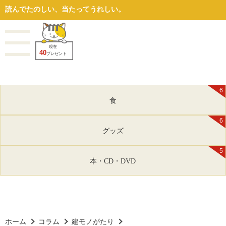
読んでたのしい、当たってうれしい。
現在
40
プレゼント
6
食
6
グッズ
5
本・CD・DVD
ホーム
コラム
建モノがたり