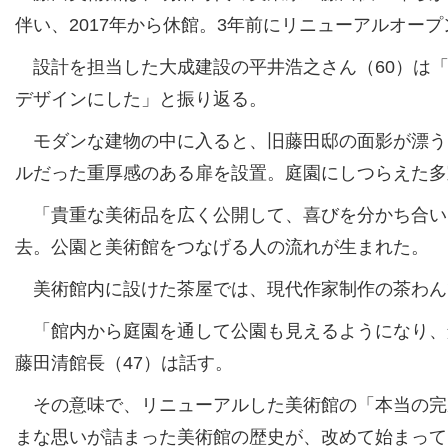
伴い、2017年から休館。3年前にリニューアルオー
設計を担当した大成建設の平井浩之さん（60）は「
デザインにした」と振り返る。
モダンな建物の中に入ると、旧藤田邸の面影が漂う
ルだった重厚感のある扉を設置。庭園にしつらえた多
「貴重な美術品を広く公開して、喜びを分かち合い
去。公園と美術館をつなげる人の流れが生まれた。
美術館内に設けた茶屋では、現代作家制作の茶わん
「館内から庭園を通して公園も見えるようになり、
藤田清館長（47）は話す。
その意味で、リニューアルした美術館の「本当の完
まな思いが詰まった美術館の歴史が、改めて始まって