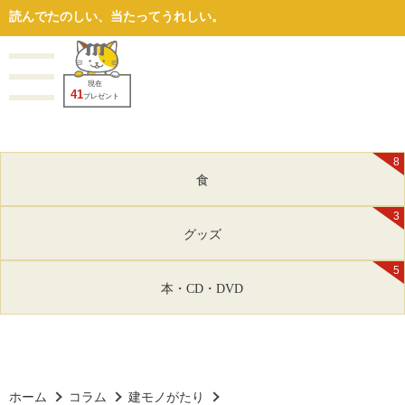
読んでたのしい、当たってうれしい。
現在
41
プレゼント
8
食
3
グッズ
5
本・CD・DVD
ホーム
コラム
建モノがたり