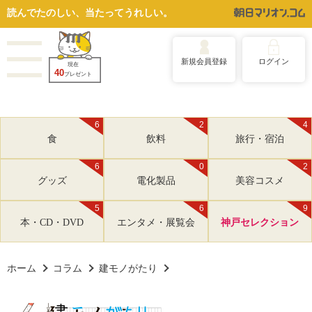
読んでたのしい、当たってうれしい。
新規会員登録
ログイン
現在
40
プレゼント
6
2
4
食
飲料
旅行・宿泊
6
0
2
グッズ
電化製品
美容コスメ
5
6
9
本・CD・DVD
エンタメ・展覧会
神戸セレクション
ホーム
コラム
建モノがたり