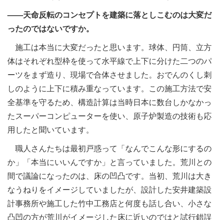
――天命反転のコンセプトを建築に落としこむのは大変だ
ったのではないですか。
施工は本当に大変だったと思います。球体、円筒、立方
体はそれぞれ型枠を使って水平線で上下に分けた二つのパ
ーツをまず造り、現場で合体させました。おでんのくし刺
しのように上下に積み重なっています。この施工方法で安
全基準を守るため、構造計算は当時日本に数台しかなかっ
たスーパーコンピューターを使い、原子炉製造の技術も応
用したと聞いています。
職人さんたちは最初戸惑って「なんでこんな形にするの
か」「本当にいいんですか」と言っていました。荒川との
間で議論になったのは、床の凹凸です。当初、荒川は大き
なうねりをイメージしていましたが、設計した安井建築設
計事務所や施工した竹中工務店と何度も話し合い、小さな
凸凹の方が荒川がイメージした床に近いのではと試行錯誤