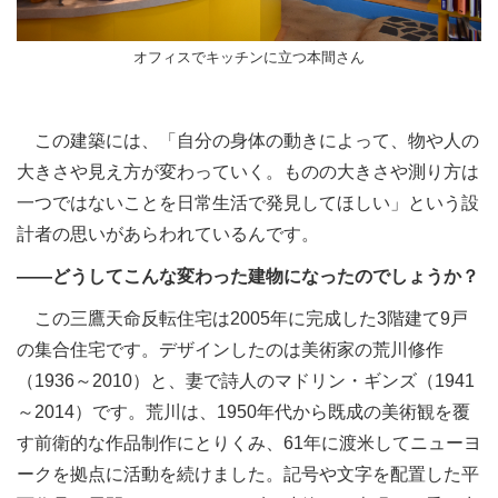
オフィスでキッチンに立つ本間さん
この建築には、「自分の身体の動きによって、物や人の
大きさや見え方が変わっていく。ものの大きさや測り方は
一つではないことを日常生活で発見してほしい」という設
計者の思いがあらわれているんです。
――どうしてこんな変わった建物になったのでしょうか？
この三鷹天命反転住宅は2005年に完成した3階建て9戸
の集合住宅です。デザインしたのは美術家の荒川修作
（1936～2010）と、妻で詩人のマドリン・ギンズ（1941
～2014）です。荒川は、1950年代から既成の美術観を覆
す前衛的な作品制作にとりくみ、61年に渡米してニューヨ
ークを拠点に活動を続けました。記号や文字を配置した平