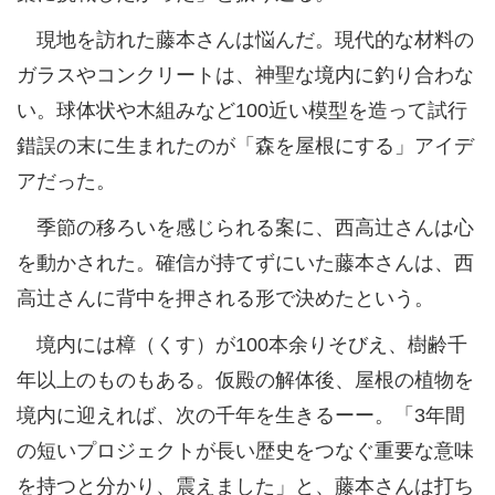
現地を訪れた藤本さんは悩んだ。現代的な材料の
ガラスやコンクリートは、神聖な境内に釣り合わな
い。球体状や木組みなど100近い模型を造って試行
錯誤の末に生まれたのが「森を屋根にする」アイデ
アだった。
季節の移ろいを感じられる案に、西高辻さんは心
を動かされた。確信が持てずにいた藤本さんは、西
高辻さんに背中を押される形で決めたという。
境内には樟（くす）が100本余りそびえ、樹齢千
年以上のものもある。仮殿の解体後、屋根の植物を
境内に迎えれば、次の千年を生きるーー。「3年間
の短いプロジェクトが長い歴史をつなぐ重要な意味
を持つと分かり、震えました」と、藤本さんは打ち