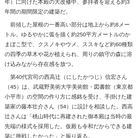
年）に向けた本殿の大改修中、参拝者を迎える約3
年間の期間限定の建築だ。
前傾した屋根の一番高い部分は地上から約8メー
トル。ゆるやかに弧を描く約250平方メートルのか
まぼこ型で、クスノキやウメ、ススキなど約60種類
の四季の草木や花が植えられ、周りの鎮守の森に溶
け込みながら存在感を放つ。
第40代宮司の西高辻（にしたかつじ）信宏さん
（45）は、武蔵野美術大学美術館・図書館（東京都
小平市）の空間の作り方に感銘を受け、手掛けた建
築家の藤本壮介さん（54）に設計を相談した。西高
辻さんは「桃山時代に再建された御本殿は当時の最
先端の様式を採用した。仮殿も令和だからできる建
築に挑戦したかった」と振り返る。