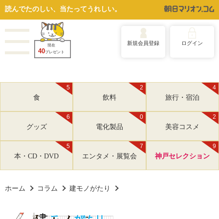
読んでたのしい、当たってうれしい。
新規会員登録
ログイン
現在
40
プレゼント
5
2
4
食
飲料
旅行・宿泊
6
0
2
グッズ
電化製品
美容コスメ
5
7
9
本・CD・DVD
エンタメ・展覧会
神戸セレクション
ホーム
コラム
建モノがたり