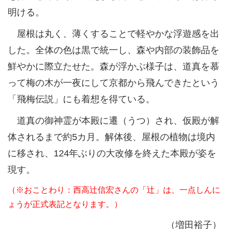
明ける。
屋根は丸く、薄くすることで軽やかな浮遊感を出
した。全体の色は黒で統一し、森や内部の装飾品を
鮮やかに際立たせた。森が浮かぶ様子は、道真を慕
って梅の木が一夜にして京都から飛んできたという
「飛梅伝説」にも着想を得ている。
道真の御神霊が本殿に遷（うつ）され、仮殿が解
体されるまで約5カ月。解体後、屋根の植物は境内
に移され、124年ぶりの大改修を終えた本殿が姿を
現す。
（※おことわり：西高辻信宏さんの「辻」は、一点しんに
ょうが正式表記となります。）
（増田裕子）