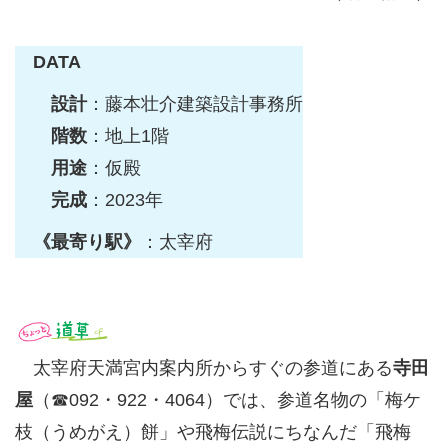
DATA
設計
：藤本壮介建築設計事務所
階数
：地上1階
用途
：仮殿
完成
：2023年
《最寄り駅》
：太宰府
太宰府天満宮内案内所からすぐの参道にある
寺田
屋
（☎092・922・4064）では、参道名物の「梅ケ
枝（うめがえ）餅」や飛梅伝説にちなんだ「飛梅