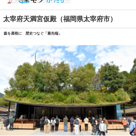
太宰府天満宮仮殿（福岡県太宰府市）
森を屋根に 歴史つなぐ「最先端」