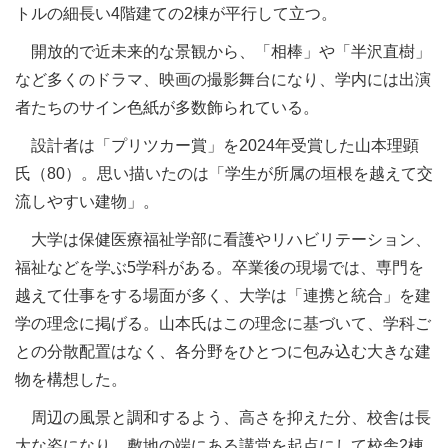
トルの細長い4階建ての2棟が平行して立つ。
開放的で近未来的な景観から、「相棒」や「半沢直樹」
など多くのドラマ、映画の撮影舞台になり、学内には出演
者たちのサイン色紙が多数飾られている。
設計者は「プリツカー賞」を2024年受賞した山本理顕
氏（80）。思い描いたのは「学生が所属の垣根を越えて交
流しやすい建物」。
大学は保健医療福祉学部に看護やリハビリテーション、
福祉などを学ぶ5学科がある。卒業後の現場では、専門を
越えて仕事をする場面が多く、大学は「連携と統合」を建
学の理念に掲げる。山本氏はこの理念に基づいて、学科ご
との分散配置はなく、各分野をひとつに包み込む大きな建
物を構想した。
周辺の風景と調和するよう、高さを抑えた分、校舎は長
大な姿になり、敷地の端にある講堂を起点にして校舎2棟