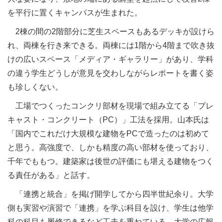
を平行に置くキャンパスが生まれた。
2棟の間の2階部分に芝生スペースもあるデッキが設けら
れ、両棟を行き来できる。両棟には1階から4階まで吹き抜
けの広いスペース「メディア・ギャラリー」があり、学科
の違う学生どうしが意見を交わしながらレポートを書く姿
も珍しくない。
工場でつくったコンクリ部材を現場で組み立てる「プレ
キャスト・コンクリート（PC）」工法を採用。山本氏は
「国内でこれだけ大規模な建物をPCで造ったのは初めて
と思う。高強度で、しかも精度の高い部材を使っており、
千年でももつ。建築家は後世の評価にも堪える建物をつく
る責任がある」と話す。
「連携と統合」を掲げ開学してから四半世紀余り。大学
側も実習や演習で「連携」を学ぶ科目を設け、学生は他学
科の科目も履修できるなど工夫を重ねている。大学の広報