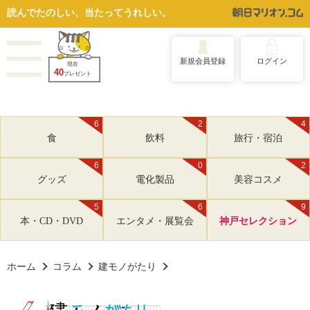
読んでたのしい、当たってうれしい。
新規会員登録
ログイン
現在
40
プレゼント
6
2
4
食
飲料
旅行・宿泊
6
0
2
グッズ
電化製品
美容コスメ
5
6
9
本・CD・DVD
エンタメ・展覧会
神戸セレクション
ホーム
コラム
建モノがたり