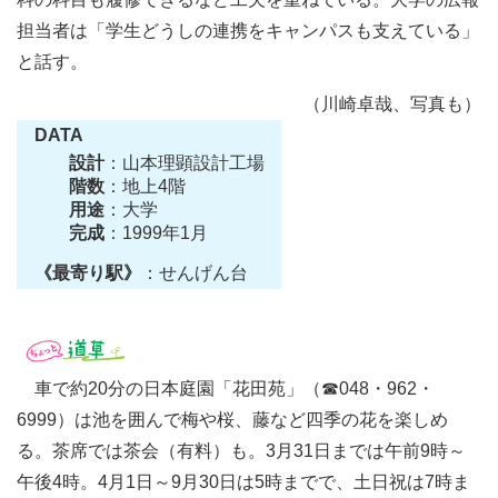
担当者は「学生どうしの連携をキャンパスも支えている」
と話す。
（川崎卓哉、写真も）
DATA
設計
：山本理顕設計工場
階数
：地上4階
用途
：大学
完成
：1999年1月
《最寄り駅》
：せんげん台
車で約20分の日本庭園「花田苑」（☎048・962・
6999）は池を囲んで梅や桜、藤など四季の花を楽しめ
る。茶席では茶会（有料）も。3月31日までは午前9時～
午後4時。4月1日～9月30日は5時までで、土日祝は7時ま