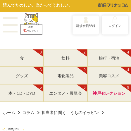
読んでたのしい、当たってうれしい。
新規会員登録
ログイン
現在
41
プレゼント
8
2
4
食
飲料
旅行・宿泊
3
0
4
グッズ
電化製品
美容コスメ
5
6
9
本・CD・DVD
エンタメ・展覧会
神戸セレクション
ホーム
コラム
担当者に聞く うちのイッピン