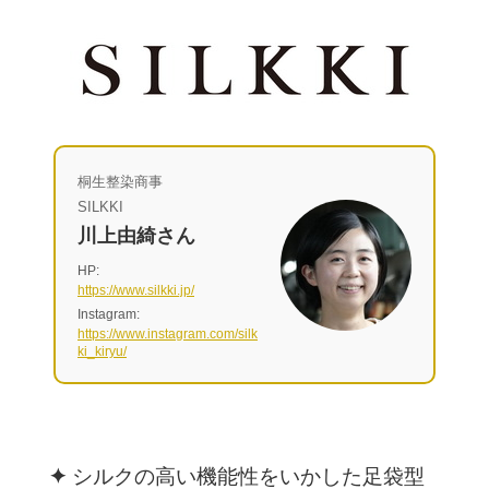
桐生整染商事
SILKKI
川上由綺さん
HP:
https://www.silkki.jp/
Instagram:
https://www.instagram.com/silk
ki_kiryu/
✦
シルクの高い機能性をいかした足袋型