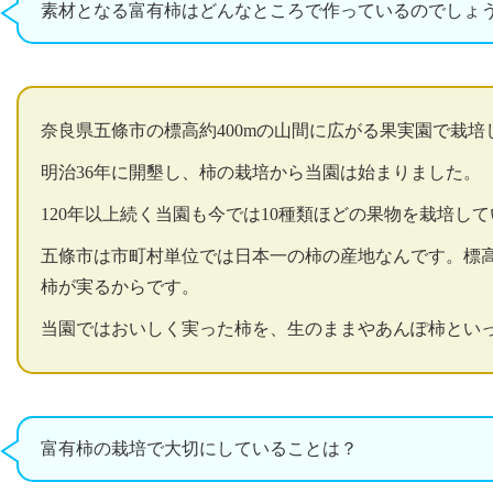
素材となる富有柿はどんなところで作っているのでしょ
奈良県五條市の標高約400mの山間に広がる果実園で栽培
明治36年に開墾し、柿の栽培から当園は始まりました。
120年以上続く当園も今では10種類ほどの果物を栽培してい
五條市は市町村単位では日本一の柿の産地なんです。標
柿が実るからです。
当園ではおいしく実った柿を、生のままやあんぽ柿とい
富有柿の栽培で大切にしていることは？