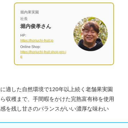
堀内果実園
社長
堀内俊孝さん
HP:
https://horiuchi-fruit.jp
Online Shop:
https://horiuchi-fruit.shop-pro.j
p
に適した自然環境で120年以上続く老舗果実園
ら収穫まで、手間暇をかけた完熟富有柿を使用
感を残し甘さのバランスがいい濃厚な味わい