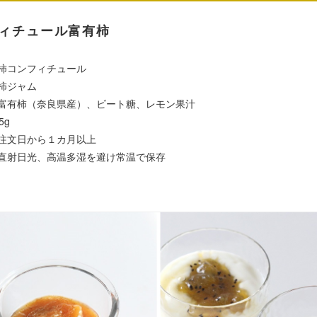
ィチュール富有柿
柿コンフィチュール
柿ジャム
富有柿（奈良県産）、ビート糖、レモン果汁
5g
注文日から１カ月以上
直射日光、高温多湿を避け常温で保存