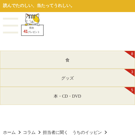
読んでたのしい、当たってうれしい。
現在
41
プレゼント
8
食
3
グッズ
5
本・CD・DVD
ホーム
コラム
担当者に聞く うちのイッピン