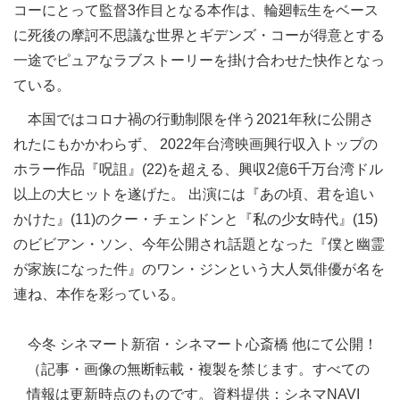
コーにとって監督3作目となる本作は、輪廻転生をベース
に死後の摩訶不思議な世界とギデンズ・コーが得意とする
一途でピュアなラブストーリーを掛け合わせた快作となっ
ている。
本国ではコロナ禍の行動制限を伴う2021年秋に公開さ
れたにもかかわらず、 2022年台湾映画興行収入トップの
ホラー作品『呪詛』(22)を超える、興収2億6千万台湾ドル
以上の大ヒットを遂げた。 出演には『あの頃、君を追い
かけた』(11)のクー・チェンドンと『私の少女時代』(15)
のビビアン・ソン、今年公開され話題となった『僕と幽霊
が家族になった件』のワン・ジンという大人気俳優が名を
連ね、本作を彩っている。
今冬 シネマート新宿・シネマート心斎橋 他にて公開！
（記事・画像の無断転載・複製を禁じます。すべての
情報は更新時点のものです。資料提供：シネマNAVI