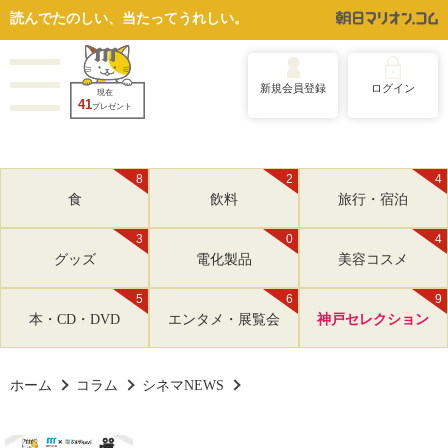
読んでたのしい、当たってうれしい。
新規会員登録
ログイン
現在
41
プレゼント
8
2
4
食
飲料
旅行・宿泊
3
0
4
グッズ
電化製品
美容コスメ
5
6
9
本・CD・DVD
エンタメ・展覧会
神戸セレクション
ホーム
コラム
シネマNEWS