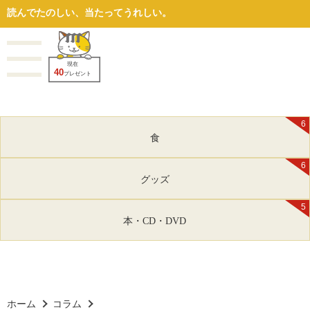
読んでたのしい、当たってうれしい。
現在
40
プレゼント
6
食
6
グッズ
5
本・CD・DVD
ホーム
コラム