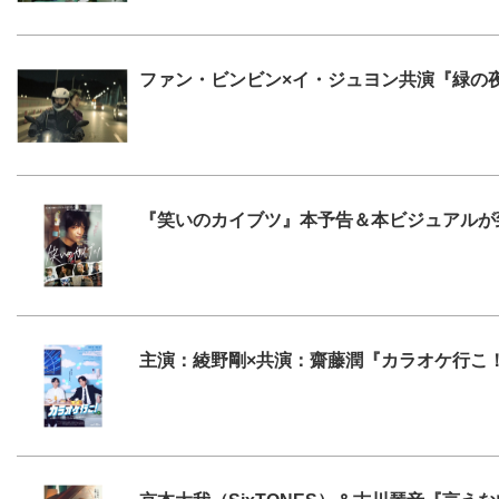
ファン・ビンビン×イ・ジュヨン共演『緑の
『笑いのカイブツ』本予告＆本ビジュアルが
主演：綾野剛×共演：齋藤潤『カラオケ行こ