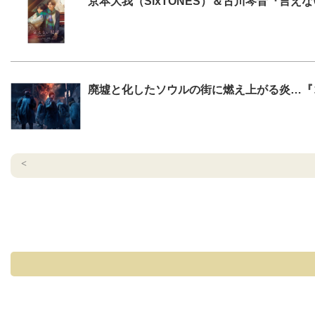
京本大我（SixTONES）＆古川琴音『言え
廃墟と化したソウルの街に燃え上がる炎…『
<