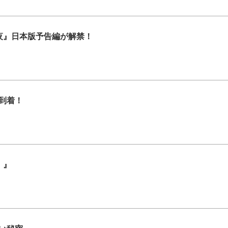
夜』日本版予告編が解禁！
到着！
！』