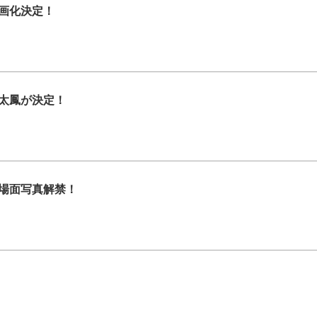
画化決定！
太鳳が決定！
場面写真解禁！