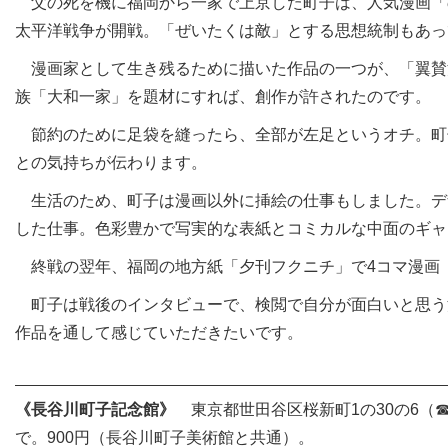
父の死を機に福岡から一家で上京した町子は、人気漫画「の
太平洋戦争が開戦。「ぜいたくは敵」とする思想統制もあっ
漫画家として生き残るために描いた作品の一つが、「翼賛
族「大和一家」を題材にすれば、創作が許されたのです。
節約のために足袋を縫ったら、全部が左足というオチ。町
との気持ちが伝わります。
生活のため、町子は漫画以外に挿絵の仕事もしました。デ
した仕事。色彩豊かで写実的な表紙とコミカルな中面のギャ
終戦の翌年、福岡の地方紙「夕刊フクニチ」で4コマ漫画
町子は戦後のインタビューで、検閲で自分が面白いと思う
作品を通して感じていただきたいです。
《長谷川町子記念館》
東京都世田谷区桜新町1の30の6（☎0
で。900円（長谷川町子美術館と共通）。