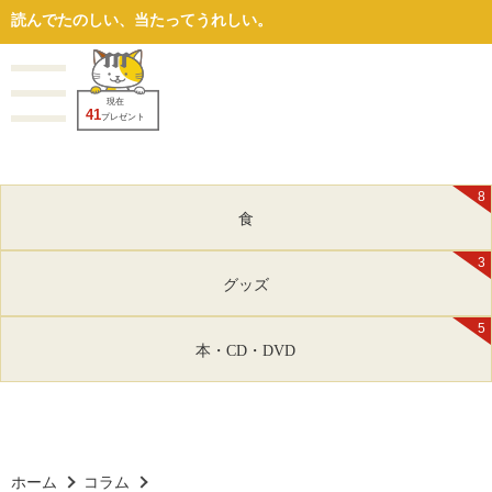
読んでたのしい、当たってうれしい。
現在
41
プレゼント
8
食
3
グッズ
5
本・CD・DVD
ホーム
コラム