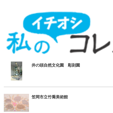
井の頭自然文化園 彫刻園
笠岡市立竹喬美術館