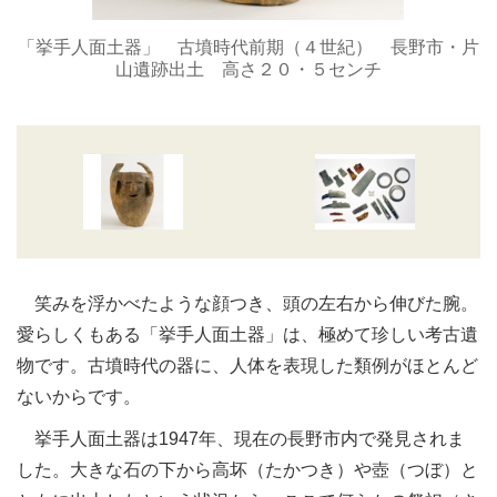
「挙手人面土器」 古墳時代前期（４世紀） 長野市・片
山遺跡出土 高さ２０・５センチ
笑みを浮かべたような顔つき、頭の左右から伸びた腕。
愛らしくもある「挙手人面土器」は、極めて珍しい考古遺
物です。古墳時代の器に、人体を表現した類例がほとんど
ないからです。
挙手人面土器は1947年、現在の長野市内で発見されま
した。大きな石の下から高坏（たかつき）や壺（つぼ）と