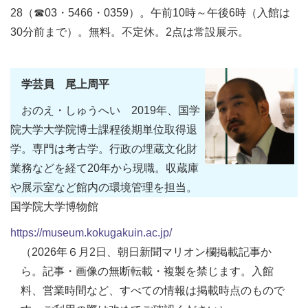
28（☎03・5466・0359）。午前10時～午後6時（入館は
30分前まで）。無料。不定休。2点は常設展示。
学芸員 尾上周平
おのえ・しゅうへい 2019年、国学
院大学大学院博士課程後期単位取得退
学。専門は考古学。行政の埋蔵文化財
業務などを経て20年から現職。収蔵庫
や展示室など館内の環境管理を担当。
国学院大学博物館
https://museum.kokugakuin.ac.jp/
（2026年６月2日、朝日新聞マリオン欄掲載記事か
ら。記事・画像の無断転載・複製を禁じます。入館
料、営業時間など、すべての情報は掲載時点のもので