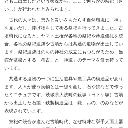
ともに出土したという状況から、ここで何らかの祭祀（さ
いし）が行われたとみられます。
古代の人々は、恵みと災いをもたらす自然環境に「神」
を見いだし、捧げ物をして祈る祭祀を行ってきました。古
墳時代になると、ヤマト王権が各地の祭祀や葬送儀礼を統
合。各地の祭祀遺跡や古墳からは共通の遺物が出土してい
ます。祭祀遺跡はのちの神社の成立にもつながるため、当
館が基盤とする「考古」と「神道」のテーマを併せ持って
います。
共通する遺物の一つに生活道具や農工具の模造品があり
ます。人々が使う実物とは一線を画し、石や鉄などで作っ
たミニチュアです。茨城県大洗町の鏡塚（日下ケ塚）古墳
から出土した石製・鉄製模造品は、鎌、おの、のみなどが
表現されています。
祭祀の統合が進んだ古墳時代、なぜ特殊な挙手人面土器