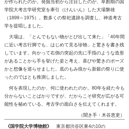
が作られたのか。発掘当初から注目したのが、草創期の国
学院大考古学研究室を牽引（けんいん）した大場磐雄
（1899～1975）。数多くの祭祀遺跡を調査し、神道考古
学を提唱しました。
大場は、「とんでもない物がとび出して来た」「40年間
に近い考古行脚でも、はじめて見る珍物」と驚きを書き残
しています。向かって右側の突起の先に手指のような造形
があることから手を挙げた姿と考え、喜びや驚きのポーズ
かと想像を巡らせました。底のもみ痕から新穀の祭りに使
ったのではとも推測しました。
何を表現したのか、何に使われたのか。80年を経た今も
分からないことばかりですが、だからこそ研究が広がる可
能性を秘めている。考古学の面白さを伝えてくれます。
（聞き手・木谷恵吏）
《国学院大学博物館》
東京都渋谷区東4の10の