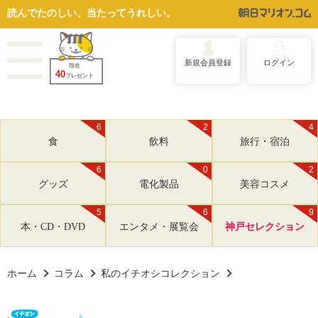
読んでたのしい、当たってうれしい。
新規会員登録
ログイン
現在
40
プレゼント
6
2
4
食
飲料
旅行・宿泊
6
0
2
グッズ
電化製品
美容コスメ
5
6
9
本・CD・DVD
エンタメ・展覧会
神戸セレクション
ホーム
コラム
私のイチオシコレクション