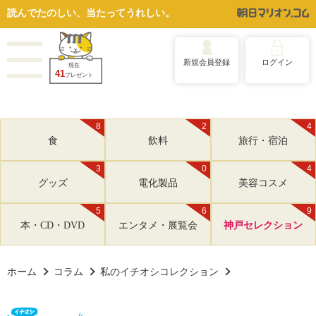
読んでたのしい、当たってうれしい。
新規会員登録
ログイン
現在
41
プレゼント
8
2
4
食
飲料
旅行・宿泊
3
0
4
グッズ
電化製品
美容コスメ
5
6
9
本・CD・DVD
エンタメ・展覧会
神戸セレクション
ホーム
コラム
私のイチオシコレクション