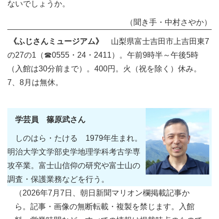
ないでしょうか。
（聞き手・中村さやか）
《ふじさんミュージアム》
山梨県富士吉田市上吉田東7
の27の1（☎0555・24・2411）。午前9時半～午後5時
（入館は30分前まで）。400円。火（祝を除く）休み。
7、8月は無休。
学芸員 篠原武さん
しのはら・たける 1979年生まれ。
明治大学文学部史学地理学科考古学専
攻卒業。富士山信仰の研究や富士山の
調査・保護業務などを行う。
（2026年7月7日、朝日新聞マリオン欄掲載記事か
ら。記事・画像の無断転載・複製を禁じます。入館