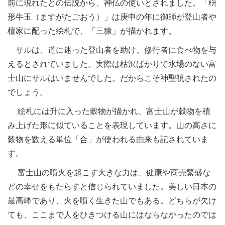
前に現れたとの伝説から、神仏の使いとされました。「枡
形牛玉（ますがたごおう）」は庚申の年に御師が登山者や
檀家に配った絵札で、「三猿」が描かれます。
サルは、道に迷った登山者を助け、修行者に食べ物を与
えるとされていました。実際は枯沢ばかりで水場のない富
士山にサルはいませんでした。だからこそ神聖視されたの
でしょう。
絵札には升に入った穀物が描かれ、富士山が穀物を積
み上げた形に似ていることを表現しています。山の高さに
穀物を数える単位「合」が使われる由来も記されていま
す。
富士山の噴火を起こす大きな力は、健康や商売繁盛な
どの幸せをもたらすと信じられていました。美しい日本の
最高峰であり、火を噴く生きた山でもある。どちらが欠け
ても、ここまで人をひきつける山にはならなかったのでは