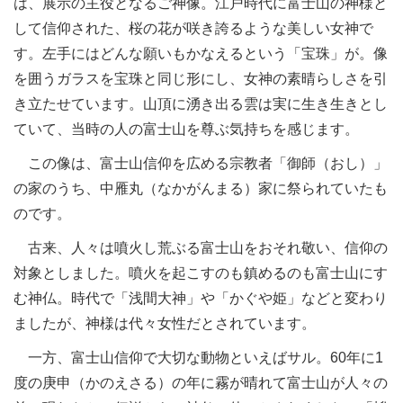
は、展示の主役となるご神像。江戸時代に富士山の神様と
して信仰された、桜の花が咲き誇るような美しい女神で
す。左手にはどんな願いもかなえるという「宝珠」が。像
を囲うガラスを宝珠と同じ形にし、女神の素晴らしさを引
き立たせています。山頂に湧き出る雲は実に生き生きとし
ていて、当時の人の富士山を尊ぶ気持ちを感じます。
この像は、富士山信仰を広める宗教者「御師（おし）」
の家のうち、中雁丸（なかがんまる）家に祭られていたも
のです。
古来、人々は噴火し荒ぶる富士山をおそれ敬い、信仰の
対象としました。噴火を起こすのも鎮めるのも富士山にす
む神仏。時代で「浅間大神」や「かぐや姫」などと変わり
ましたが、神様は代々女性だとされています。
一方、富士山信仰で大切な動物といえばサル。60年に1
度の庚申（かのえさる）の年に霧が晴れて富士山が人々の