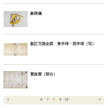
象限儀
新訂万国全図 東半球・西半球（写）
寛政暦（部分）
<
6
7
8
9
10
>