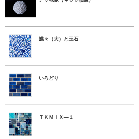
蝶々（大）と玉石
いろどり
ＴＫＭＩＸ―１