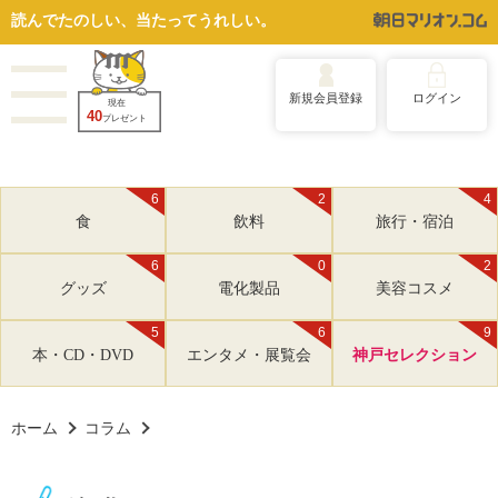
読んでたのしい、当たってうれしい。
新規会員登録
ログイン
現在
40
プレゼント
6
2
4
食
飲料
旅行・宿泊
6
0
2
グッズ
電化製品
美容コスメ
5
6
9
本・CD・DVD
エンタメ・展覧会
神戸セレクション
ホーム
コラム